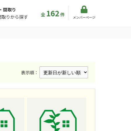
・間取り
162
全
件
間取りから探す
メンバーページ
表示順：