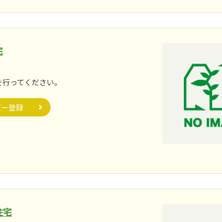
宅
。
を行ってください。
バー登録
住宅