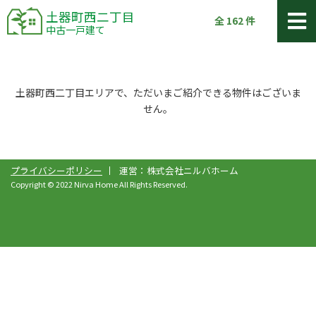
土器町西二丁目
全
162
件
中古一戸建て
土器町西二丁目エリアで、ただいまご紹介できる物件はございま
せん。
プライバシーポリシー
運営：株式会社ニルバホーム
Copyright © 2022 Nirva Home All Rights Reserved.