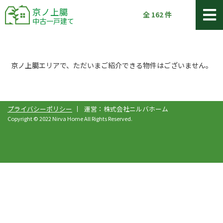
京ノ上臈
全
162
件
中古一戸建て
京ノ上臈エリアで、ただいまご紹介できる物件はございません。
プライバシーポリシー
運営：株式会社ニルバホーム
Copyright © 2022 Nirva Home All Rights Reserved.