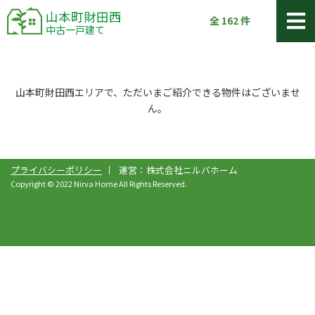
山本町財田西
全
162
件
中古一戸建て
山本町財田西エリアで、ただいまご紹介できる物件はございませ
ん。
プライバシーポリシー
運営：株式会社ニルバホーム
Copyright © 2022 Nirva Home All Rights Reserved.